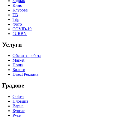
Зодиак
Кино
Клубове
ТВ
Trip
Фото
COVID-19
#URBN
Услуги
Обяви за работа
Market
Поща
Билети
Direct Реклама
Градове
София
Пловдив
Варна
Бургас
Русе