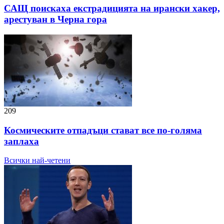
САЩ поискаха екстрадицията на ирански хакер,
арестуван в Черна гора
209
Космическите отпадъци стават все по-голяма
заплаха
Всички най-четени