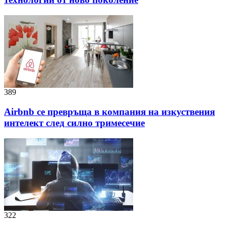
389
Airbnb се превръща в компания на изкуствения
интелект след силно тримесечие
322