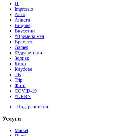
IT
Impressio
Авто
Анкети
Вицове
Вкусотии
#Време за мен
Времето
Games
#Здравето ни
Зодиак
Кино
Клубове
ТВ
Trip
Фото
COVID-19
#URBN
Подкрепете ни
Услуги
Market
Поща