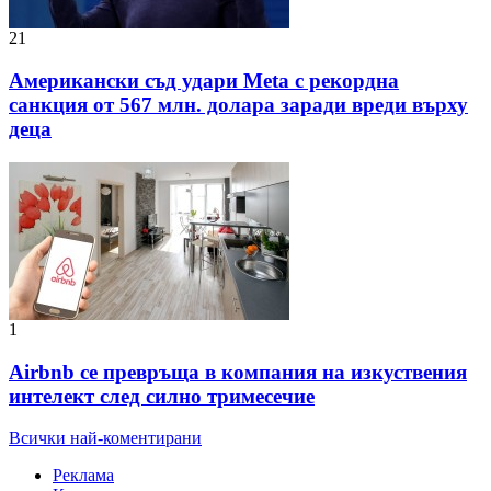
21
Американски съд удари Meta с рекордна
санкция от 567 млн. долара заради вреди върху
деца
1
Airbnb се превръща в компания на изкуствения
интелект след силно тримесечие
Всички най-коментирани
Реклама