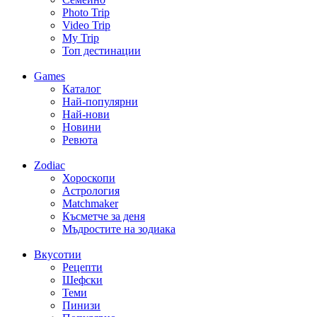
Photo Trip
Video Trip
My Trip
Топ дестинации
Games
Каталог
Най-популярни
Най-нови
Новини
Ревюта
Zodiac
Хороскопи
Астрология
Matchmaker
Късметче за деня
Мъдростите на зодиака
Вкусотии
Рецепти
Шефски
Теми
Пинизи