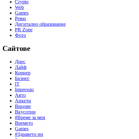
Crypto
Web
Games
Ревю
Дигитално образование
PR Zone
Фото
Сайтове
Днес
Лайф
Корнер
Бизнес
IT
Impressio
Авто
Анкети
Вицове
Вкусотии
#Време за мен
Времето
Games
#Здравето ни