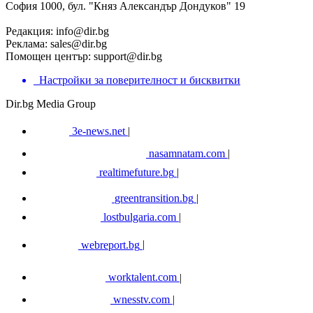
София 1000, бул. "Княз Александър Дондуков" 19
Редакция:
info@dir.bg
Реклама:
sales@dir.bg
Помощен център:
support@dir.bg
Настройки за поверителност и бисквитки
Dir.bg Media Group
3e-news.net
|
nasamnatam.com
|
realtimefuture.bg
|
greentransition.bg
|
lostbulgaria.com
|
webreport.bg
|
worktalent.com
|
wnesstv.com
|