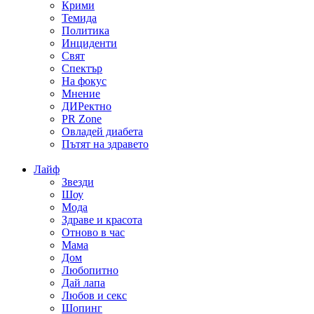
Крими
Темида
Политика
Инциденти
Свят
Спектър
На фокус
Мнение
ДИРектно
PR Zone
Овладей диабета
Пътят на здравето
Лайф
Звезди
Шоу
Мода
Здраве и красота
Отново в час
Мама
Дом
Любопитно
Дай лапа
Любов и секс
Шопинг