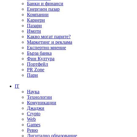
Банки и финанси
Енергиен пазар
Компании
Кариери
Пазари
Имоти
Какво могат парите?
Маркетинг и реклама
Експертно мнение
Бърза банка
Фин Култура
Портфейл
PR Zone
Пари
IT
Наука
Технологии
Комуникации
Джаджи
Crypto
Web
Games
Ревю
Дигитално образование