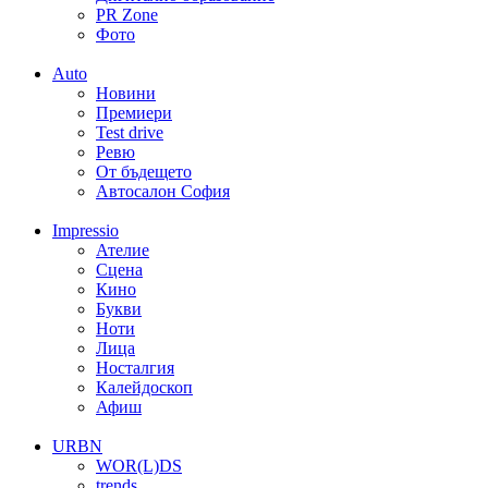
PR Zone
Фото
Auto
Новини
Премиери
Test drive
Ревю
От бъдещето
Автосалон София
Impressio
Ателие
Сцена
Кино
Букви
Ноти
Лица
Носталгия
Калейдоскоп
Афиш
URBN
WOR(L)DS
trends