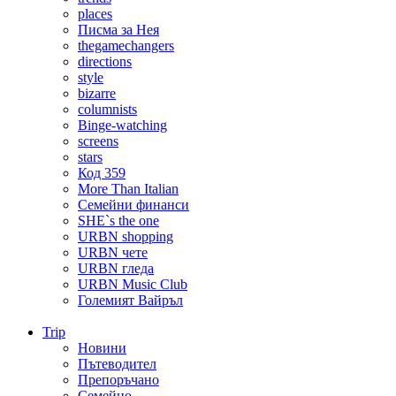
places
Писма за Нея
thegamechangers
directions
style
bizarre
columnists
Binge-watching
screens
stars
Код 359
More Than Italian
Семейни финанси
SHE`s the one
URBN shopping
URBN чете
URBN гледа
URBN Music Club
Големият Вайръл
Trip
Новини
Пътеводител
Препоръчано
Семейно