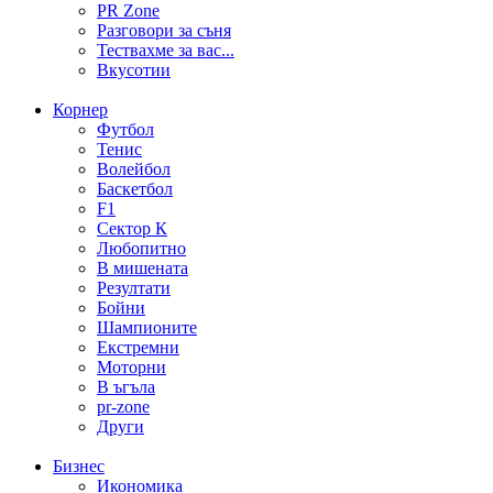
PR Zone
Разговори за съня
Тествахме за вас...
Вкусотии
Корнер
Футбол
Тенис
Волейбол
Баскетбол
F1
Сектор К
Любопитно
В мишената
Резултати
Бойни
Шампионите
Екстремни
Моторни
В ъгъла
pr-zone
Други
Бизнес
Икономика