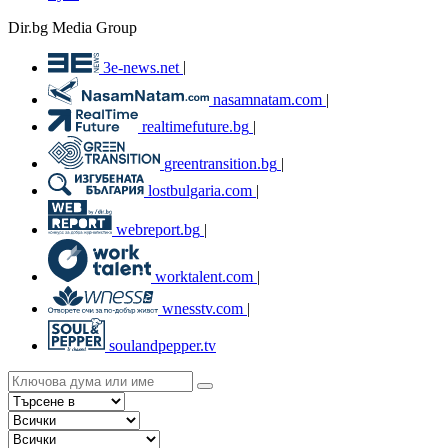
Dir.bg Media Group
3e-news.net
|
nasamnatam.com
|
realtimefuture.bg
|
greentransition.bg
|
lostbulgaria.com
|
webreport.bg
|
worktalent.com
|
wnesstv.com
|
soulandpepper.tv