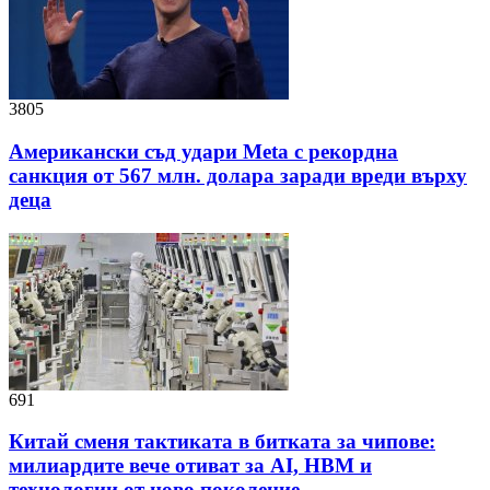
3805
Американски съд удари Meta с рекордна
санкция от 567 млн. долара заради вреди върху
деца
691
Китай сменя тактиката в битката за чипове:
милиардите вече отиват за AI, HBM и
технологии от ново поколение